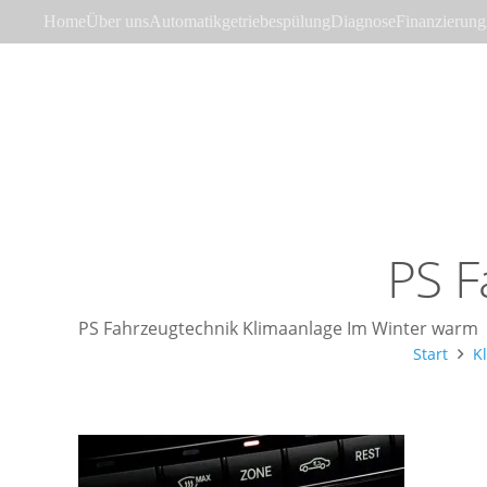
Home
Über uns
Automatikgetriebespülung
Diagnose
Finanzierung
PS F
PS Fahrzeugtechnik Klimaanlage Im Winter warm
Start
K