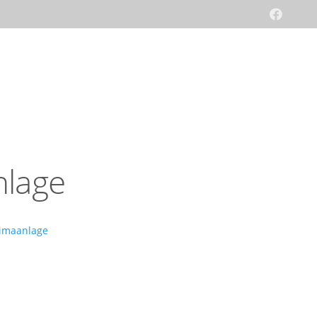
nlage
limaanlage