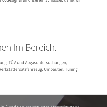
 Codesignal an unserem Schlüssel, damit wir
hen Im Bereich.
pülung ,TÜV und Abgasuntersuchungen,
Werkstattersatzfahrzeug, Umbauten, Tuning,