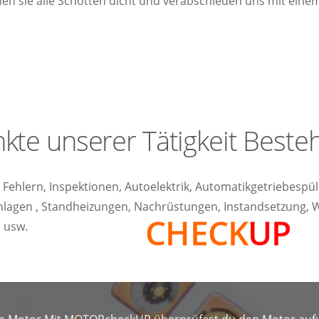
n sie alle Schotten dicht und verabschieden uns mit einem
te unserer Tätigkeit Beste
n Fehlern, Inspektionen, Autoelektrik, Automatikgetriebes
nlagen , Standheizungen, Nachrüstungen, Instandsetzung, 
MOTOR
CHECK
UP
 usw.