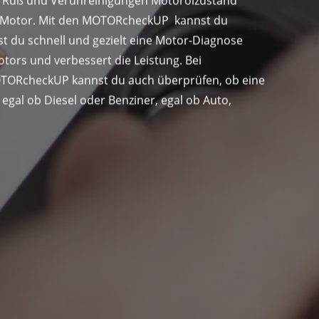
 Ruß und Verunreinigungen Motorölzustand
er Motor. Mit den MOTORcheckUP kannst du
t du schnell und gezielt eine Motor-Diagnose
tors und verbessert die Leistung. Bei
OTORcheckUP kannst du auch überprüfen, ob eine
gal ob Diesel oder Benziner, egal ob Auto,