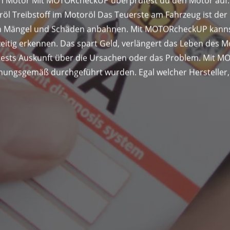
n Motor Mit MOTORcheckUP überprüfest du den Motor auf:
röl Treibstoff im Motoröl Das Teuerste am Fahrzeug ist d
sich Mängel und Schäden anbahnen. Mit MOTORcheckUP kanns
itig erkennen. Das spart Geld, verlängert das Leben des Mo
ests Auskunft über die Ursachen oder das Problem. Mit M
ngsgemäß durchgeführt wurden. Egal welcher Hersteller, e